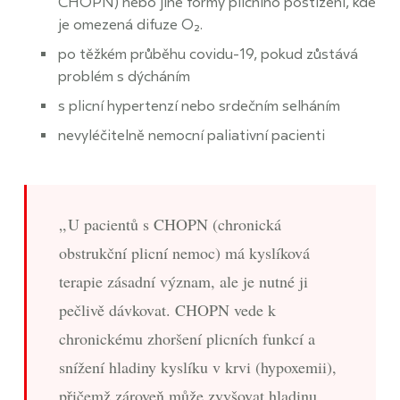
CHOPN) nebo jiné formy plicního postižení, kde
je omezená difuze O₂.
po těžkém průběhu covidu-19, pokud zůstává
problém s dýcháním
s plicní hypertenzí nebo srdečním selháním
nevyléčitelně nemocní paliativní pacienti
U pacientů s CHOPN (chronická
obstrukční plicní nemoc) má kyslíková
terapie zásadní význam, ale je nutné ji
pečlivě dávkovat. CHOPN vede k
chronickému zhoršení plicních funkcí a
snížení hladiny kyslíku v krvi (hypoxemii),
přičemž zároveň může zvyšovat hladinu