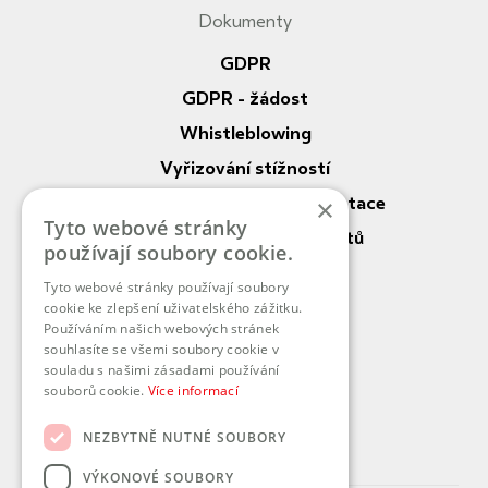
Dokumenty
Informace
GDPR
GDPR - žádost
Whistleblowing
Vyřizování stížností
Nahlížení do zdrav. dokumentace
×
Tyto webové stránky
Práva a povinnosti pacientů
používají soubory cookie.
Vnitřní řád DP
Tyto webové stránky používají soubory
cookie ke zlepšení uživatelského zážitku.
O nás
Používáním našich webových stránek
souhlasíte se všemi soubory cookie v
Služby
souladu s našimi zásadami používání
souborů cookie.
Více informací
Kontaktní pracoviště
Koncernová deklarace
NEZBYTNĚ NUTNÉ SOUBORY
VÝKONOVÉ SOUBORY