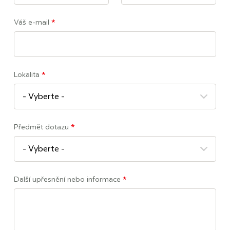
Váš e-mail
*
Lokalita
*
Předmět dotazu
*
Další upřesnění nebo informace
*