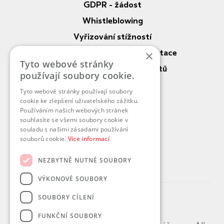
GDPR - žádost
Whistleblowing
Vyřizování stížností
Nahlížení do zdrav. dokumentace
×
Tyto webové stránky
Práva a povinnosti pacientů
používají soubory cookie.
Vnitřní řád DP
Tyto webové stránky používají soubory
cookie ke zlepšení uživatelského zážitku.
O nás
Používáním našich webových stránek
souhlasíte se všemi soubory cookie v
Služby
souladu s našimi zásadami používání
souborů cookie.
Více informací
Kontaktní pracoviště
Koncernová deklarace
NEZBYTNĚ NUTNÉ SOUBORY
VÝKONOVÉ SOUBORY
SOUBORY CÍLENÍ
FUNKČNÍ SOUBORY