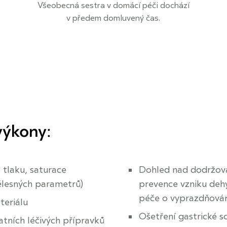
Všeobecná sestra v domácí péči dochází
v předem domluvený čas.
výkony
:
 tlaku, saturace
Dohled nad dodržová
tělesných parametrů)
prevence vzniku dehy
péče o vyprazdňová
teriálu
Ošetření gastrické so
tatních léčivých přípravků