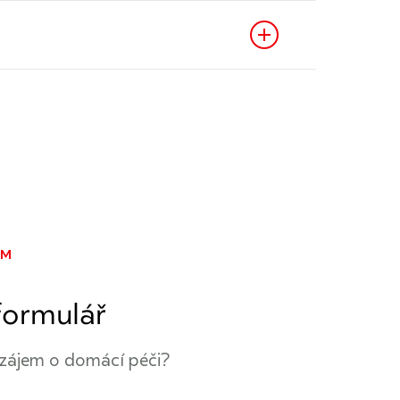
ÁM
formulář
zájem o domácí péči?