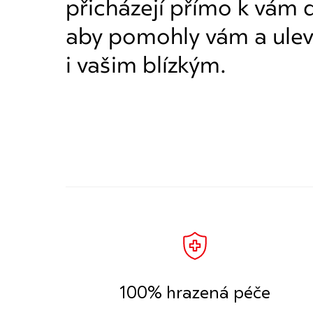
přicházejí přímo k vám
aby pomohly vám a ulev
i vašim blízkým.
100% hrazená péče