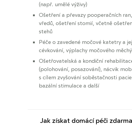
(např. umělé výživy)
Ošetření a převazy pooperačních ran,
vředů, ošetření stomií, včetně ošetře
stehů
Péče o zavedené močové katetry a je
cévkování, výplachy močového měchý
Ošetřovatelská a kondiční rehabilitace
(polohování, posazování), nácvik mobi
s cílem zvyšování soběstačnosti pacie
bazální stimulace a další
Jak získat domácí péči zdarm