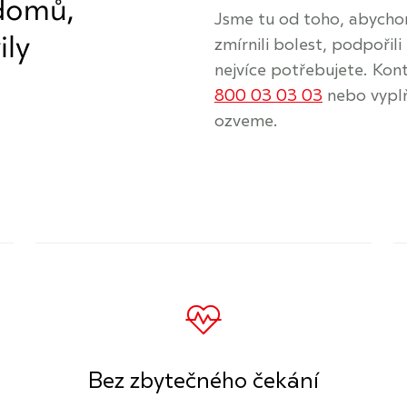
 domů,
Jsme tu od toho, abychom
ily
zmírnili bolest, podpořili
nejvíce potřebujete. Kont
800 03 03 03
nebo vypl
ozveme.
Bez zbytečného čekání