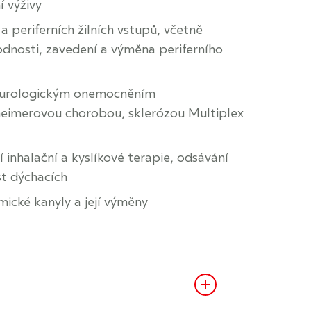
í výživy
a periferních žilních vstupů, včetně
hodnosti, zavedení a výměna periferního
neurologickým onemocněním
heimerovou chorobou, sklerózou Multiplex
 inhalační a kyslíkové terapie, odsávání
st dýchacích
ické kanyly a její výměny