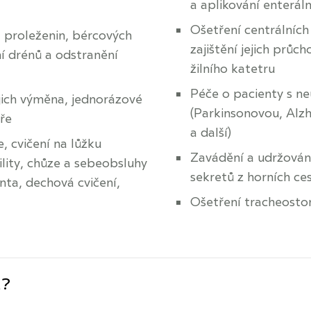
a aplikování enteráln
Ošetření centrálních 
 proleženin, bércových
zajištění jejich průc
ní drénů a odstranění
žilního katetru
Péče o pacienty s 
jich výměna, jednorázové
(Parkinsonovou, Alz
ře
a další)
, cvičení na lůžku
Zavádění a udržování
lity, chůze a sebeobsluhy
sekretů z horních ce
nta, dechová cvičení,
Ošetření tracheostom
a?