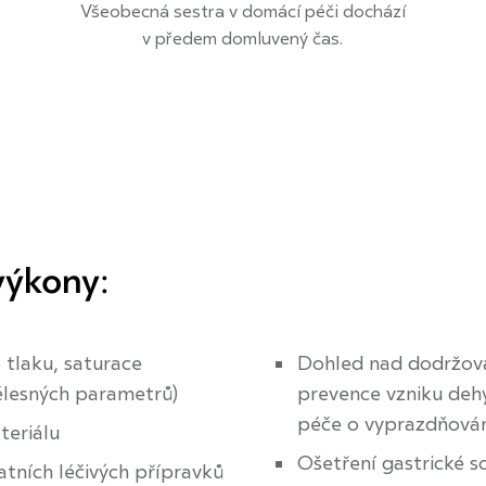
Všeobecná sestra v domácí péči dochází
v předem domluvený čas.
výkony
:
 tlaku, saturace
Dohled nad dodržová
tělesných parametrů)
prevence vzniku dehy
péče o vyprazdňová
teriálu
Ošetření gastrické so
tatních léčivých přípravků