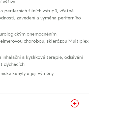
í výživy
a periferních žilních vstupů, včetně
hodnosti, zavedení a výměna periferního
neurologickým onemocněním
heimerovou chorobou, sklerózou Multiplex
 inhalační a kyslíkové terapie, odsávání
st dýchacích
ické kanyly a její výměny