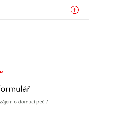
ÁM
formulář
zájem o domácí péči?