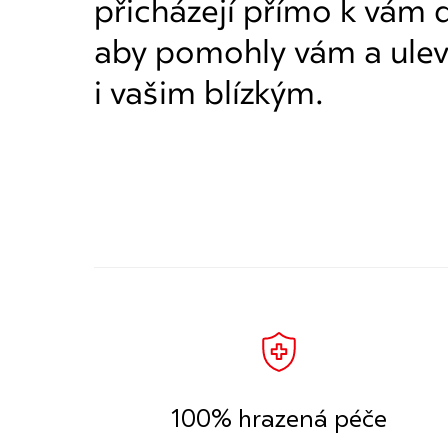
přicházejí přímo k vám
aby pomohly vám a ulev
i vašim blízkým.
100% hrazená péče