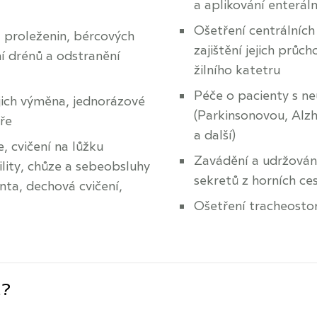
a aplikování enteráln
Ošetření centrálních 
 proleženin, bércových
zajištění jejich průc
ní drénů a odstranění
žilního katetru
Péče o pacienty s 
jich výměna, jednorázové
(Parkinsonovou, Alz
ře
a další)
, cvičení na lůžku
Zavádění a udržování
lity, chůze a sebeobsluhy
sekretů z horních ce
nta, dechová cvičení,
Ošetření tracheostom
a?