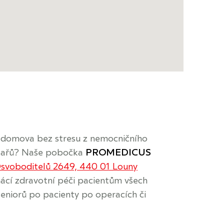
í domova bez stresu z nemocničního
lékařů? Naše pobočka
PROMEDICUS
svoboditelů 2649, 440 01 Louny
cí zdravotní péči pacientům všech
seniorů po pacienty po operacích či