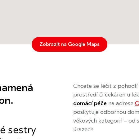
Zobrazit na Google Maps
znamená
Chcete se léčit z pohodl
prostředí či čekáren u 
on.
domácí péče
na adrese
O
poskytuje odbornou domá
věkových kategorií – od 
é sestry
úrazech.