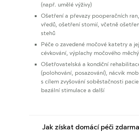
(např. umělé výživy)
Ošetření a převazy pooperačních ran,
vředů, ošetření stomií, včetně ošetře
stehů
Péče o zavedené močové katetry a je
cévkování, výplachy močového měchý
Ošetřovatelská a kondiční rehabilitace
(polohování, posazování), nácvik mobi
s cílem zvyšování soběstačnosti pacie
bazální stimulace a další
Jak získat domácí péči zdarm