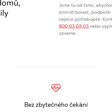
 domů,
Jsme tu od toho, abychom
ily
zmírnili bolest, podpořili
nejvíce potřebujete. Kont
800 03 03 03
nebo vypl
ozveme.
Bez zbytečného čekání