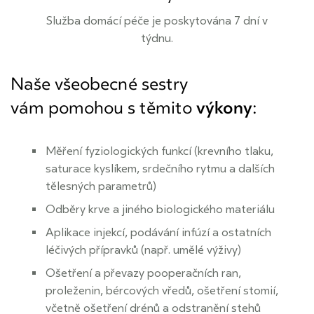
Služba domácí péče je poskytována 7 dní v
týdnu.
Naše všeobecné sestry
vám pomohou s těmito
výkony
:
Měření fyziologických funkcí (krevního tlaku,
saturace kyslíkem, srdečního rytmu a dalších
tělesných parametrů)
Odběry krve a jiného biologického materiálu
Aplikace injekcí, podávání infúzí a ostatních
léčivých přípravků (např. umělé výživy)
Ošetření a převazy pooperačních ran,
proleženin, bércových vředů, ošetření stomií,
včetně ošetření drénů a odstranění stehů