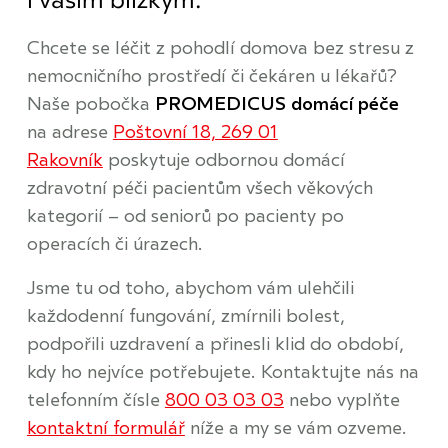
i vašim blízkým.
Chcete se léčit z pohodlí domova bez stresu z
nemocničního prostředí či čekáren u lékařů?
Naše pobočka
PROMEDICUS domácí péče
na adrese
Poštovní 18, 269 01
Rakovník
poskytuje odbornou domácí
zdravotní péči pacientům všech věkových
kategorií – od seniorů po pacienty po
operacích či úrazech.
Jsme tu od toho, abychom vám ulehčili
každodenní fungování, zmírnili bolest,
podpořili uzdravení a přinesli klid do období,
kdy ho nejvíce potřebujete. Kontaktujte nás na
telefonním čísle
800 03 03 03
nebo vyplňte
kontaktní formulář
níže a my se vám ozveme.