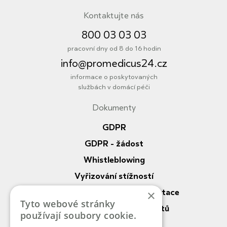
Kontaktujte nás
800 03 03 03
pracovní dny od 8 do 16 hodin
info@promedicus24.cz
informace o poskytovaných
službách v domácí péči
Dokumenty
Informace
GDPR
GDPR - žádost
Whistleblowing
Vyřizování stížností
Nahlížení do zdrav. dokumentace
×
Tyto webové stránky
Práva a povinnosti pacientů
používají soubory cookie.
Vnitřní řád DP