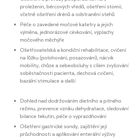
proleženin, bércových vředů, ošetření stomií,
včetně ošetření drénů a odstranění stehů
Péče o zavedené močové katetry a jejich
výměna, jednorázové cévkování, výplachy
močového měchýře
Ošetřovatelská a kondiční rehabilitace, cvičení
na lůžku (polohování, posazování), nácvik
mobility, chůze a sebeobsluhy s cílem zvyšování
soběstačnosti pacienta, dechová cvičení,
bazální stimulace a další
Dohled nad dodržováním dietního a pitného
režimu, prevence vzniku dehydratace, sledování
bilance tekutin, péče o vyprazdňování
Ošetření gastrické sondy, zajištění její
průchodnosti a aplikování enterální výživy