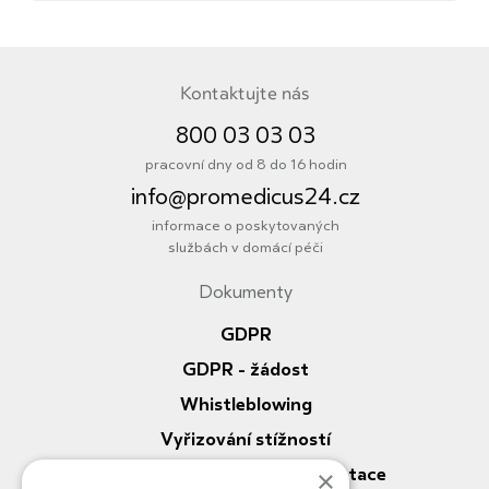
Kontaktujte nás
800 03 03 03
pracovní dny od 8 do 16 hodin
info@promedicus24.cz
informace o poskytovaných
službách v domácí péči
Dokumenty
Informace
GDPR
GDPR - žádost
Whistleblowing
Vyřizování stížností
Nahlížení do zdrav. dokumentace
×