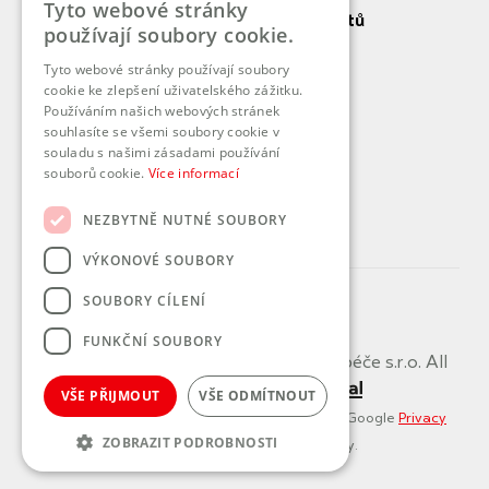
Tyto webové stránky
Práva a povinnosti pacientů
používají soubory cookie.
Vnitřní řád DP
Tyto webové stránky používají soubory
cookie ke zlepšení uživatelského zážitku.
O nás
Používáním našich webových stránek
souhlasíte se všemi soubory cookie v
Služby
souladu s našimi zásadami používání
souborů cookie.
Více informací
Kontaktní pracoviště
Koncernová deklarace
NEZBYTNĚ NUTNÉ SOUBORY
VÝKONOVÉ SOUBORY
SOUBORY CÍLENÍ
FUNKČNÍ SOUBORY
Copyright by PROMEDICUS domácí péče s.r.o. All
rights reserved. made
VŠE PŘIJMOUT
VŠE ODMÍTNOUT
This site is protected by reCAPTCHA and the Google
Privacy
ZOBRAZIT PODROBNOSTI
Policy
and
Terms of Service
apply.