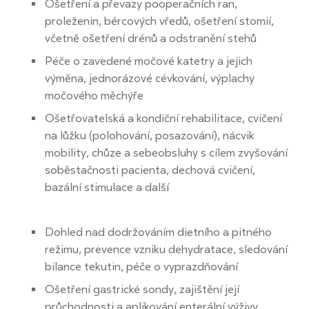
Ošetření a převazy pooperačních ran,
proleženin, bércových vředů, ošetření stomií,
včetně ošetření drénů a odstranění stehů
Péče o zavedené močové katetry a jejich
výměna, jednorázové cévkování, výplachy
močového měchýře
Ošetřovatelská a kondiční rehabilitace, cvičení
na lůžku (polohování, posazování), nácvik
mobility, chůze a sebeobsluhy s cílem zvyšování
soběstačnosti pacienta, dechová cvičení,
bazální stimulace a další
Dohled nad dodržováním dietního a pitného
režimu, prevence vzniku dehydratace, sledování
bilance tekutin, péče o vyprazdňování
Ošetření gastrické sondy, zajištění její
průchodnosti a aplikování enterální výživy