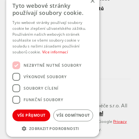
×
Tyto webové stránky
Práva a povinnosti pacientů
používají soubory cookie.
Vnitřní řád DP
Tyto webové stránky používají soubory
cookie ke zlepšení uživatelského zážitku.
O nás
Používáním našich webových stránek
souhlasíte se všemi soubory cookie v
Služby
souladu s našimi zásadami používání
souborů cookie.
Více informací
Kontaktní pracoviště
Koncernová deklarace
NEZBYTNĚ NUTNÉ SOUBORY
VÝKONOVÉ SOUBORY
SOUBORY CÍLENÍ
FUNKČNÍ SOUBORY
Copyright by PROMEDICUS domácí péče s.r.o. All
rights reserved. made
VŠE PŘIJMOUT
VŠE ODMÍTNOUT
This site is protected by reCAPTCHA and the Google
Privacy
ZOBRAZIT PODROBNOSTI
Policy
and
Terms of Service
apply.