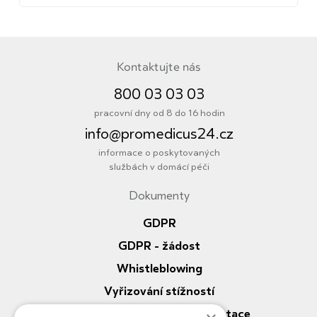
Kontaktujte nás
800 03 03 03
pracovní dny od 8 do 16 hodin
info@promedicus24.cz
informace o poskytovaných
službách v domácí péči
Dokumenty
Informace
GDPR
GDPR - žádost
Whistleblowing
Vyřizování stížností
Nahlížení do zdrav. dokumentace