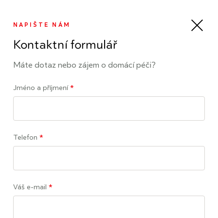
Napište nám
NAPIŠTE NÁM
Kontaktní formulář
Koncernová deklarace
Máte dotaz nebo zájem o domácí péči?
Jméno a příjmení
*
Všechny uvedené společnosti
jsou součástí koncernu Symbiotiq group a.s.
Telefon
*
PROMEDICUS HOME CARE s.r.o.
Váš e-mail
*
IČ:
141 65 881
Sídlo:
Praha 6, Veleslavín, Na Dračkách