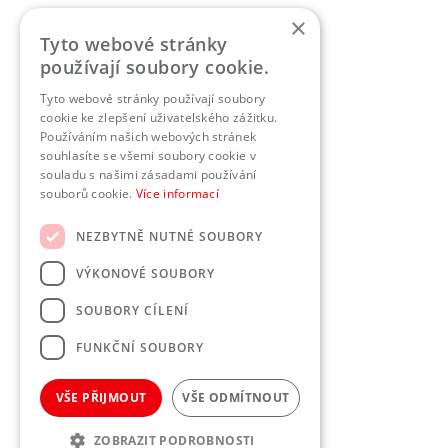
Nahlížení do zdrav. dokumentace
×
Tyto webové stránky
Práva a povinnosti pacientů
používají soubory cookie.
Vnitřní řád DP
Tyto webové stránky používají soubory
cookie ke zlepšení uživatelského zážitku.
O nás
Používáním našich webových stránek
souhlasíte se všemi soubory cookie v
Služby
souladu s našimi zásadami používání
souborů cookie.
Více informací
Kontaktní pracoviště
Koncernová deklarace
NEZBYTNĚ NUTNÉ SOUBORY
VÝKONOVÉ SOUBORY
SOUBORY CÍLENÍ
FUNKČNÍ SOUBORY
Copyright by PROMEDICUS domácí péče s.r.o. All
rights reserved. made
VŠE PŘIJMOUT
VŠE ODMÍTNOUT
This site is protected by reCAPTCHA and the Google
Privacy
ZOBRAZIT PODROBNOSTI
Policy
and
Terms of Service
apply.