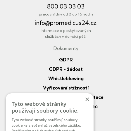
800 03 03 03
pracovní dny od 8 do 16 hodin
info@promedicus24.cz
informace o poskytovaných
službách v domácí péči
Dokumenty
Informace
GDPR
GDPR - žádost
Whistleblowing
Vyřizování stížností
Nahlížení do zdrav. dokumentace
×
Tyto webové stránky
Práva a povinnosti pacientů
používají soubory cookie.
Vnitřní řád DP
Tyto webové stránky používají soubory
cookie ke zlepšení uživatelského zážitku.
O nás
Používáním našich webových stránek