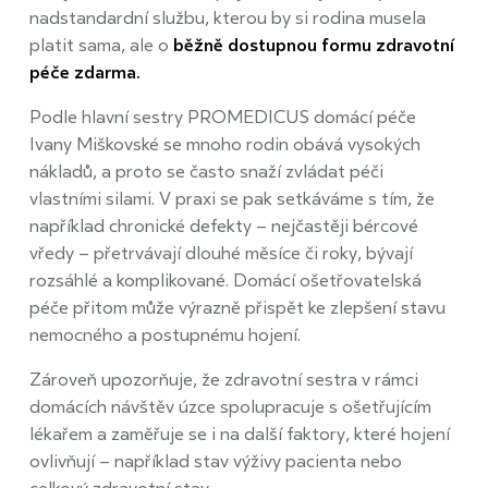
nadstandardní službu, kterou by si rodina musela
platit sama, ale o
běžně dostupnou formu zdravotní
péče zdarma.
Podle hlavní sestry PROMEDICUS domácí péče
Ivany Miškovské se mnoho rodin obává vysokých
nákladů, a proto se často snaží zvládat péči
vlastními silami. V praxi se pak setkáváme s tím, že
například chronické defekty – nejčastěji bércové
vředy – přetrvávají dlouhé měsíce či roky, bývají
rozsáhlé a komplikované. Domácí ošetřovatelská
péče přitom může výrazně přispět ke zlepšení stavu
nemocného a postupnému hojení.
Zároveň upozorňuje, že zdravotní sestra v rámci
domácích návštěv úzce spolupracuje s ošetřujícím
lékařem a zaměřuje se i na další faktory, které hojení
ovlivňují – například stav výživy pacienta nebo