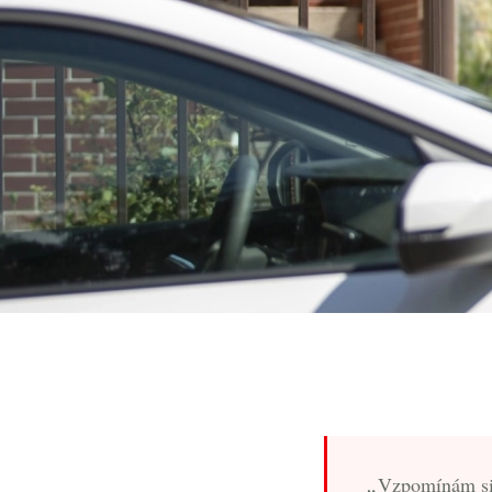
Vzpomínám si n