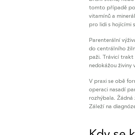
tomto případě po
vitamínů a minerál
pro lidi s hojícím
Parenterální výživ
do centrálního žil
paži. Trávicí tra
nedokážou živiny 
V praxi se obě fo
operaci nasadí par
rozhýbala. Žádná z
Záleží na diagnóze
Kdy se k