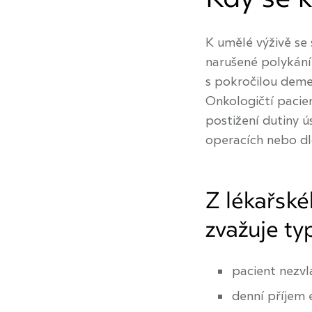
K umělé výživě se
narušené polykání
s pokročilou demen
Onkologičtí pacie
postižení dutiny ú
operacích nebo d
Z lékařsk
zvažuje ty
pacient nezvl
denní příjem 