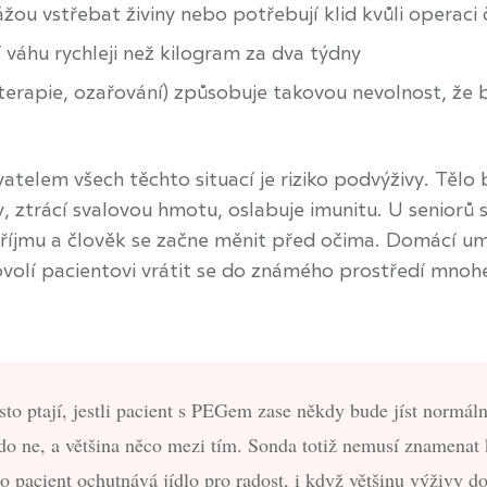
žou vstřebat živiny nebo potřebují klid kvůli operaci 
í váhu rychleji než kilogram za dva týdny
erapie, ozařování) způsobuje takovou nevolnost, že b
elem všech těchto situací je riziko podvýživy. Tělo 
y, ztrácí svalovou hmotu, oslabuje imunitu. U seniorů 
íjmu a člověk se začne měnit před očima. Domácí um
ovolí pacientovi vrátit se do známého prostředí mnoh
sto ptají, jestli pacient s PEGem zase někdy bude jíst normál
o ne, a většina něco mezi tím. Sonda totiž nemusí znamenat 
to pacient ochutnává jídlo pro radost, i když většinu výživy d