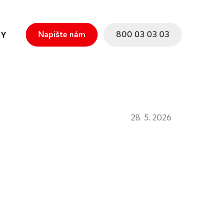
Napište nám
800 03 03 03
TY
28. 5. 2026