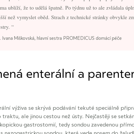
ama ublíží, že to udělá špatně. Po týdnu už to ale zvládala úpl
ušší než vymyslet oběd. Strach z technické stránky obvykle z
estry.
. Ivana Miškovská, hlavní sestra PROMEDICUS domácí péče
ená enterální a parenter
lní výživa se skrývá podávání tekuté speciálně připr
 traktu, ale jinou cestou než ústy. Nejčastěji se set
kopickou gastrostomií, tedy sondou zavedenou přímo
o s nazogastrickou sondou, která vede nosem do žalud