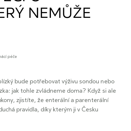
TERÝ NEMŮŽE
ácí péče
 blízký bude potřebovat výživu sondou nebo
tázka: jak tohle zvládneme doma? Když si ale
kony, zjistíte, že enterální a parenterální
chá pravidla, díky kterým ji v Česku