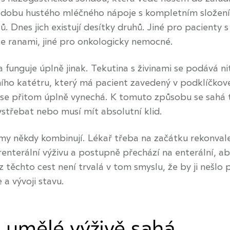
dobu hustého mléčného nápoje s kompletním složením
ů. Dnes jich existují desítky druhů. Jiné pro pacienty s
i se ranami, jiné pro onkologicky nemocné.
a funguje úplně jinak. Tekutina s živinami se podává ni
ního katétru, který má pacient zavedený v podklíčkov
kt se přitom úplně vynechá. K tomuto způsobu se sahá 
vstřebat nebo musí mít absolutní klid.
rmy někdy kombinují. Lékař třeba na začátku rekonval
enterální výživu a postupně přechází na enterální, ab
 těchto cest není trvalá v tom smyslu, že by ji nešlo p
 a vývoji stavu.
 umělé výživě sahá