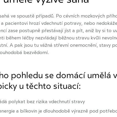
 sahá ve spoustě případů. Po cévních mozkových příh
 a pacientovi hrozí vdechnutí potravy, nebo nedokáže 
cí zase postupně přestávají jíst a pít, aniž by si to 
nti během léčby nezvládají běžnou stravu kvůli nevoln
stní. A pak jsou tu vážná střevní onemocnění, stavy p
louhodobá bezvědomí.
ého pohledu se domácí umělá v
picky u těchto situací:
ádá polykat bez rizika vdechnutí stravy
energie a bílkovin je dlouhodobě výrazně pod potřeb