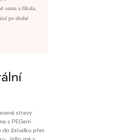
ně sama a říkala,
mizí po druhé
ální
avené stravy
káme s PEGem
 do žaludku přes
ku. Jídlo má v