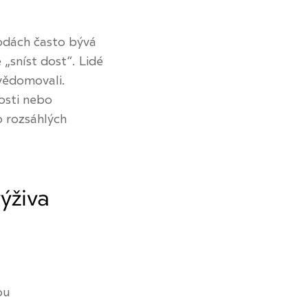
odách často bývá
„sníst dost“. Lidé
uvědomovali.
osti nebo
o rozsáhlých
ýživa
ou