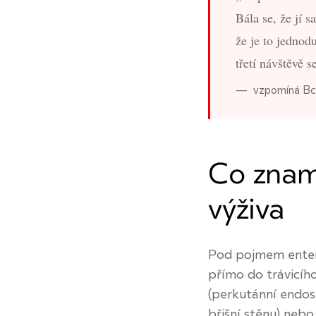
Bála se, že jí s
že je to jednod
třetí návštěvě s
vzpomíná Bc
Co znam
výživa
Pod pojmem enterá
přímo do trávicího
(perkutánní endos
břišní stěnu) neb