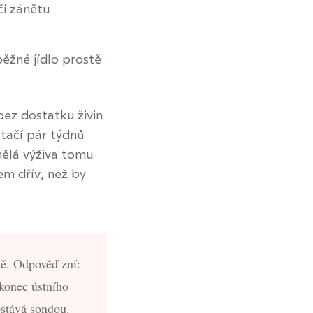
či zánětu
ěžné jídlo prostě
bez dostatku živin
stačí pár týdnů
ělá výživa tomu
em dřív, než by
ně. Odpověď zní:
konec ústního
ostává sondou.