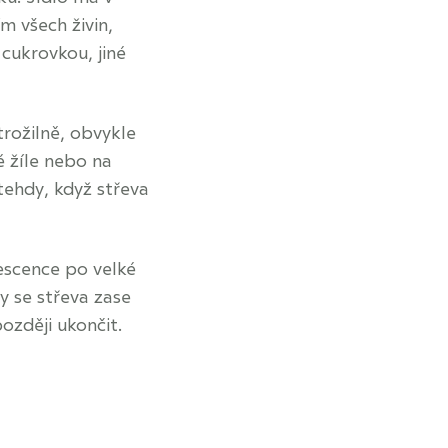
 všech živin,
 cukrovkou, jiné
trožilně, obvykle
é žíle nebo na
tehdy, když střeva
escence po velké
y se střeva zase
ozději ukončit.