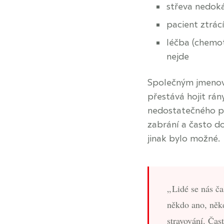
střeva nedoká
pacient ztrác
léčba (chemot
nejde
Společným jmenovat
přestává hojit rán
nedostatečného př
zabrání a často d
jinak bylo možné.
Lidé se nás ča
někdo ano, někd
stravování. Čas