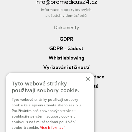
info@promedicus24.cz
informace o poskytovaných
službách v domácí péči
Dokumenty
Informace
GDPR
GDPR - žádost
Whistleblowing
Vyřizování stížností
Nahlížení do zdrav. dokumentace
×
Tyto webové stránky
Práva a povinnosti pacientů
používají soubory cookie.
Vnitřní řád DP
Tyto webové stránky používají soubory
cookie ke zlepšení uživatelského zážitku.
O nás
Používáním našich webových stránek
souhlasíte se všemi soubory cookie v
Služby
souladu s našimi zásadami používání
souborů cookie.
Více informací
Kontaktní pracoviště