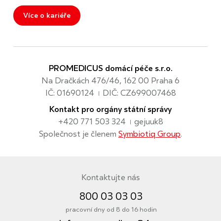
Více o kariéře
PROMEDICUS domácí péče s.r.o.
Na Dračkách 476/46, 162 00 Praha 6
IČ: 01690124
DIČ: CZ699007468
|
Kontakt pro orgány státní správy
+420 771 503 324
gejuuk8
|
Společnost je členem
Symbiotiq Group
.
Kontaktujte nás
800 03 03 03
pracovní dny od 8 do 16 hodin