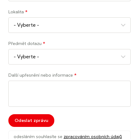
Lokalita
*
Vyberte kraj
Předmět dotazu
*
Hlavní město Praha
(5)
Jihočeský kraj
(4)
Jihomoravský kraj
(1)
Kraj Vysočina
(4)
Další upřesnění nebo informace
*
Královohradecký kraj
(1)
Liberecký kraj
(3)
Moravskoslezký kraj
(4)
Plzeňský kraj
(2)
Středočeský kraj
(13)
Odeslat zprávu
Ústecký kraj
(4)
odesláním souhlasíte se
zpracováním osobních údajů