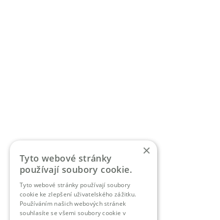
pracovní dny od 8 do 16 hodin
info@promedicus24.cz
informace o poskytovaných
službách v domácí péči
Dokumenty
Informace
GDPR
GDPR - žádost
Whistleblowing
Vyřizování stížností
Nahlížení do zdrav. dokumentace
×
Tyto webové stránky
Práva a povinnosti pacientů
používají soubory cookie.
Vnitřní řád DP
Tyto webové stránky používají soubory
cookie ke zlepšení uživatelského zážitku.
O nás
Používáním našich webových stránek
souhlasíte se všemi soubory cookie v
Služby