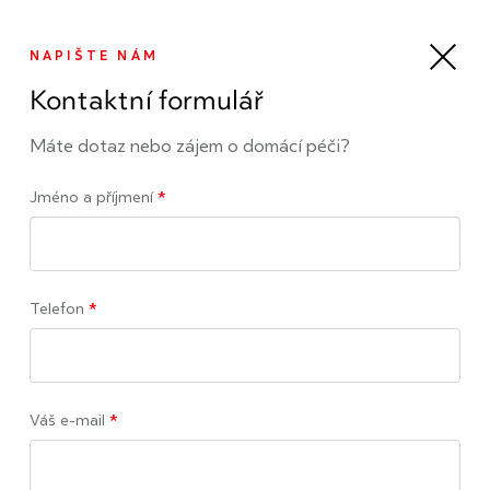
Napište nám
NAPIŠTE NÁM
Kontaktní formulář
Kontaktujte nás
Máte dotaz nebo zájem o domácí péči?
Jméno a příjmení
*
ZAVOLEJTE NÁM
800 03 03 03
pracovní dny od 8 do 16 hodin
Telefon
*
NEBO NAPIŠTE NA
info@promedicus24.cz
informace o poskytovaných službách v domácí péči
Váš e-mail
*
Kontaktní pracoviště